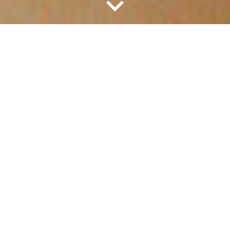
L
orem ipsum dolor sit amet, consectetur adipiscing
elit. Nulla egestas sapien dolor, vel iaculis est
ultricies sit amet. Donec justo ligula, facilisis a viverra
quis, lacinia ac ipsum. Nunc arcu nibh, sagittis eget
viverra sit amet, volutpat in eros. Integer molestie
tincidunt erat, non venenatis enim fermentum ac.
Pellentesque eu dui nec diam suscipit pharetra id ac
sapien. Curabitur in pharetra magna, a hendrerit orci.
Sed vitae iaculis nibh. Nunc non ante felis. Duis vel
mattis magna. Proin nec elit aliquet arcu viverra
scelerisque vitae sit amet augue. Cras vestibulum eros
non neque semper, eu pharetra neque efficitur.
Aliquam eget pretium orci.